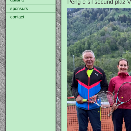
gallaria
Peng e sil secund plaz V
sponsurs
contact