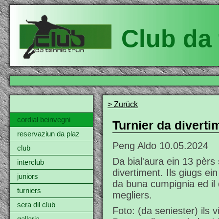
Club da 
> Zurück
cordial beinvegni
Turnier da diverti
reservaziun da plaz
Peng Aldo
10.05.2024
club
Da bial'aura ein 13 pèrs 
interclub
divertiment. Ils giugs ein
juniors
da buna cumpignia ed il 
turniers
megliers.
sera dil club
Foto: (da seniester) ils