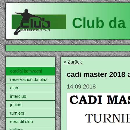
Club da 
> Zurück
cordial beinvegni
cadi master 2018 
reservaziun da plaz
14.09.2018
club
interclub
juniors
turniers
sera dil club