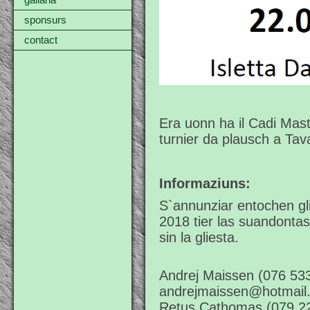
gallaria
sponsurs
contact
Era uonn ha il Cadi Mast
turnier da plausch a Ta
Informaziuns:
S`annunziar entochen gli
2018 tier las suandonta
sin la gliesta.
Andrej Maissen (076 533
andrejmaissen@hotmail
Retus Cathomas (079 22