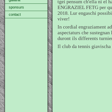
gallaria
tgei pensum ch'ella ni el ha
ENGRAZIEL FETG per quei 
sponsurs
2018. Lur engaschi possibi
contact
viver!
In cordial engraziament ad
aspectaturs che sustegnan l
duront ils differents turnie
Il club da tennis giavischa 