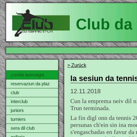
Club da 
> Zurück
cordial beinvegni
la sesiun da tennis
reservaziun da plaz
12.11.2018
club
Cun la emprema neiv dil ni
interclub
Trun terminada.
juniors
La fin digl onn da tennis 2
turniers
persunas ch'ein sin ina mod
sera dil club
s'engaschadas en favur da 