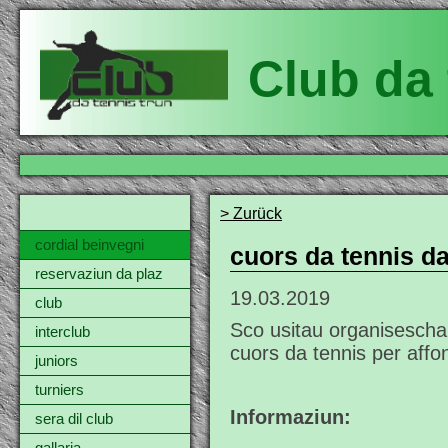
Club da 
> Zurück
cordial beinvegni
cuors da tennis da
reservaziun da plaz
19.03.2019
club
Sco usitau organisescha 
interclub
cuors da tennis per affo
juniors
turniers
Informaziun:
sera dil club