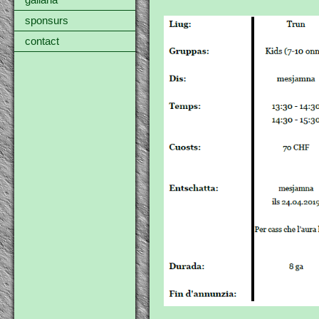
gallaria
sponsurs
contact