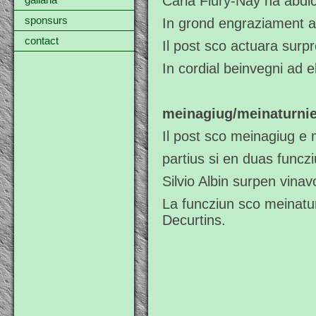
Carla Flury-Nay ha abdi
gallaria
sponsurs
In grond engraziament ad
contact
Il post sco actuara sur
In cordial beinvegni ad 
meinagiug/meinaturnie
Il post sco meinagiug e
partius si en duas funcz
Silvio Albin surpen vina
La funcziun sco meinatur
Decurtins.