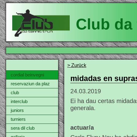
Club da 
> Zurück
cordial beinvegni
midadas en supra
reservaziun da plaz
24.03.2019
club
Ei ha dau certas midada
interclub
generala.
juniors
turniers
actuar/a
sera dil club