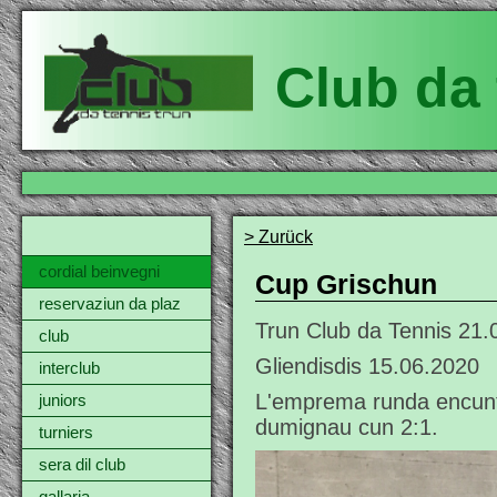
Club da 
> Zurück
cordial beinvegni
Cup Grischun
reservaziun da plaz
Trun Club da Tennis
21.
club
Gliendisdis 15.06.2020
interclub
L'emprema runda encunte
juniors
dumignau cun 2:1.
turniers
sera dil club