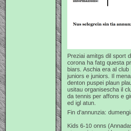
Preziai amitgs dil sport d
corona ha fatg questa pr
biars. Aschia era al club
juniors e juniors. Il men
denton puspei plaun pla
usitau organisescha il c
da tennis per affons e g
ed igl atun.
Fin d’annunzia: dumengi
Kids 6-10 onns (Annadas 