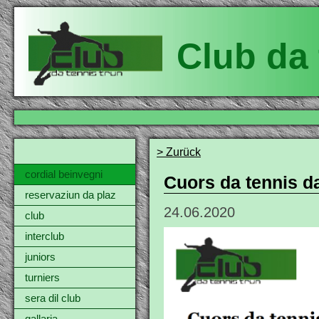
Club da 
> Zurück
cordial beinvegni
Cuors da tennis d
reservaziun da plaz
24.06.2020
club
interclub
juniors
turniers
sera dil club