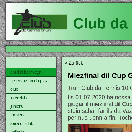
Club da 
> Zurück
cordial beinvegni
Miezfinal dil Cup 
reservaziun da plaz
Trun Club da Tennis
10.
club
Ils 01.07.2020 ha nossa 
interclub
giugar il miezfinal dil C
juniors
stuiu schar far ils da Va
turniers
per nus uonn a fin. Toche
sera dil club