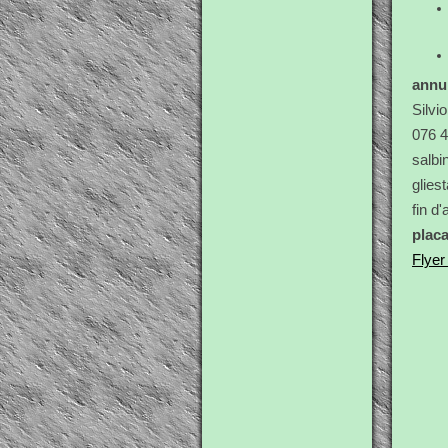
annu
Silvio
076 4
salbi
glies
fin d
placa
Flyer