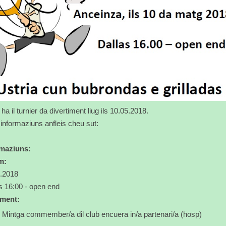
ha il turnier da divertiment liug ils 10.05.2018.
 informaziuns anfleis cheu sut:
rmaziuns:
m:
.2018
s 16:00 - open end
ament:
Mintga commember/a dil club encuera in/a partenari/a (hosp)