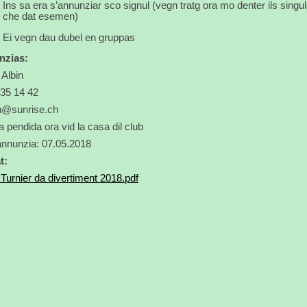
Ins sa era s’annunziar sco signul (vegn tratg ora mo denter ils singul
che dat esemen)
Ei vegn dau dubel en gruppas
nzias:
 Albin
35 14 42
n@sunrise.ch
ta pendida ora vid la casa dil club
'annunzia: 07.05.2018
t:
 Turnier da divertiment 2018.pdf