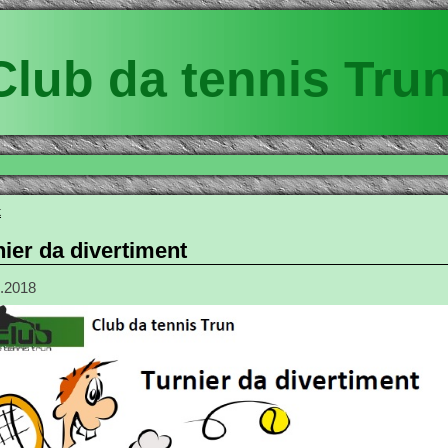
Club da tennis Tru
k
nier da divertiment
.2018