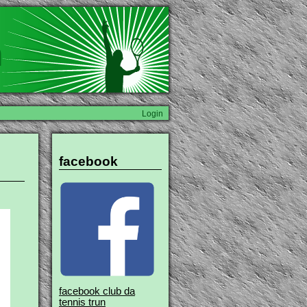
n
Login
facebook
facebook club da
tennis trun