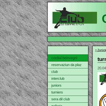
> Zurüc
cordial beinvegni
tur
reservaziun da plaz
20.04
club
interclub
juniors
turniers
sera dil club