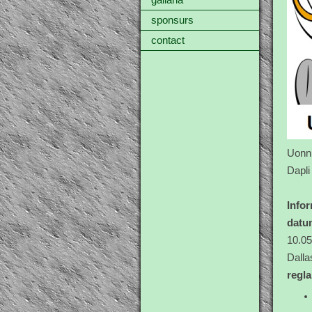
gallaria
sponsurs
contact
Uonn 
Dapli
Info
datu
10.05
Dalla
regl