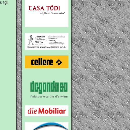
s tgi