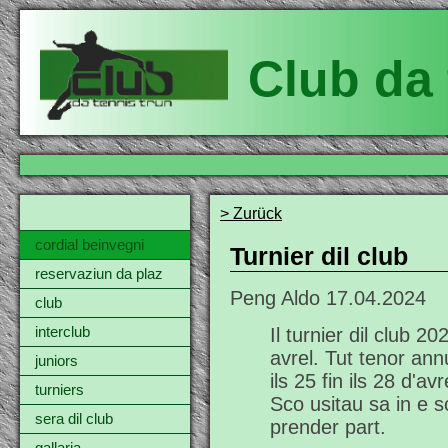
Club da 
> Zurück
cordial beinvegni
Turnier dil club
reservaziun da plaz
Peng Aldo
17.04.2024
club
interclub
Il turnier dil club 2
avrel. Tut tenor annu
juniors
ils 25 fin ils 28 d'av
turniers
Sco usitau sa in e 
sera dil club
prender part.