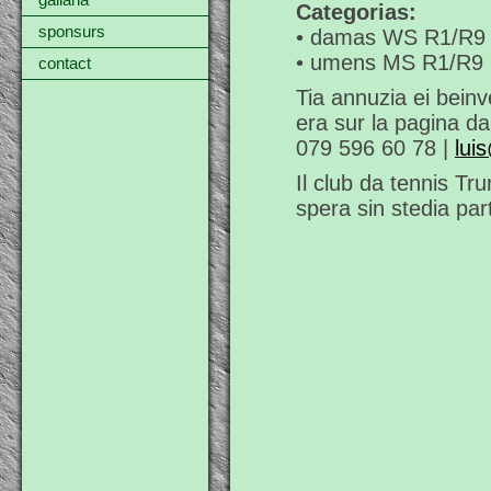
gallaria
Categorias:
sponsurs
• damas WS R1/R9 (
• umens MS R1/R9 (
contact
Tia annuzia ei beinv
era sur la pagina d
079 596 60 78 |
lui
Il club da tennis Tr
spera sin stedia par