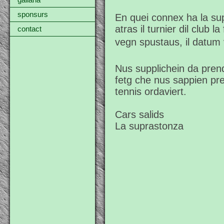
gallaria
sponsurs
En quei connex ha la su
atras il turnier dil club l
contact
vegn spustaus, il datum
Nus supplichein da pren
fetg che nus sappien pres
tennis ordaviert.
Cars salids
La suprastonza