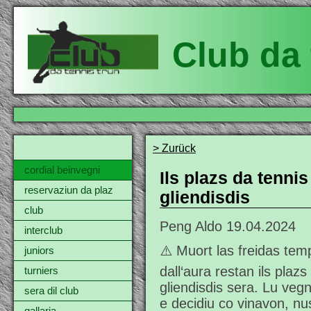
Club da 
> Zurück
cordial beinvegni
Ils plazs da tenni
reservaziun da plaz
gliendisdis
club
Peng Aldo
19.04.2024
interclub
⚠️ Muort las freidas tem
juniors
dall‘aura restan ils plaz
turniers
gliendisdis sera. Lu veg
sera dil club
e decidiu co vinavon, nus