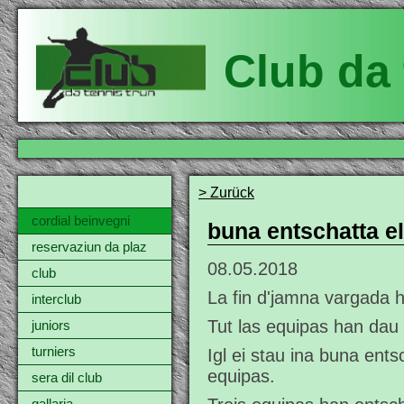
Club da 
> Zurück
cordial beinvegni
buna entschatta el
reservaziun da plaz
08.05.2018
club
La fin d'jamna vargada h
interclub
Tut las equipas han dau
juniors
turniers
Igl ei stau ina buna ents
equipas.
sera dil club