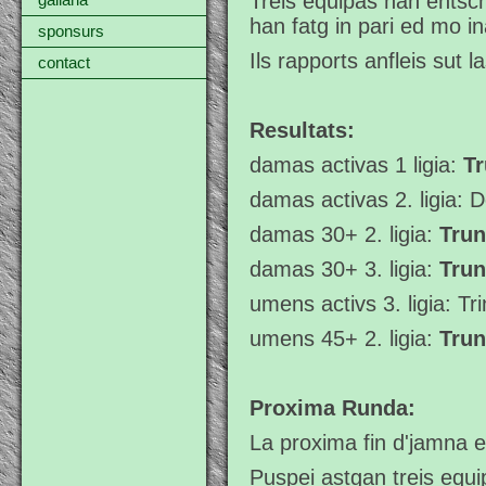
Treis equipas han entsch
gallaria
han fatg in pari ed mo in
sponsurs
Ils rapports anfleis sut l
contact
Resultats:
damas activas 1 ligia:
T
damas activas 2. ligia:
damas 30+ 2. ligia:
Trun
damas 30+ 3. ligia:
Trun
umens activs 3. ligia: Tr
umens 45+ 2. ligia:
Trun
Proxima Runda:
La proxima fin d'jamna e
Puspei astgan treis equi