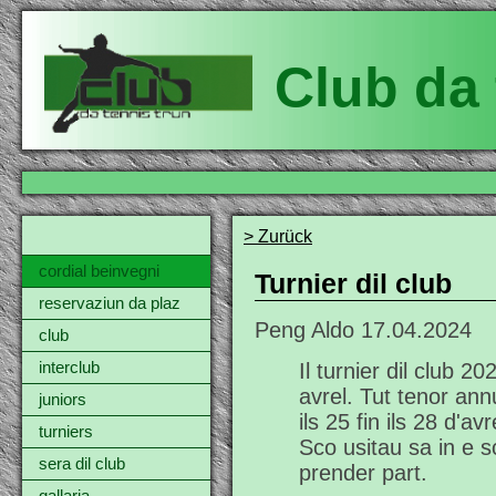
Club da 
> Zurück
cordial beinvegni
Turnier dil club
reservaziun da plaz
Peng Aldo
17.04.2024
club
interclub
Il turnier dil club 2
avrel. Tut tenor annu
juniors
ils 25 fin ils 28 d'av
turniers
Sco usitau sa in e 
sera dil club
prender part.