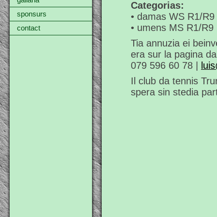
gallaria
Categorias:
sponsurs
• damas WS R1/R9 (
• umens MS R1/R9 (
contact
Tia annuzia ei beinv
era sur la pagina d
079 596 60 78 |
lui
Il club da tennis Tr
spera sin stedia par