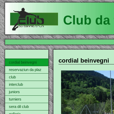
Club da 
cordial beinvegni
cordial beinvegni
reservaziun da plaz
club
interclub
juniors
turniers
sera dil club